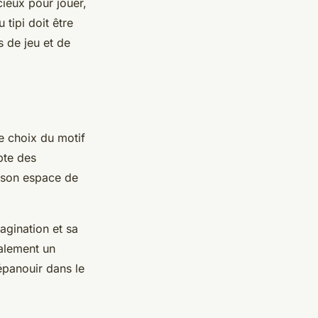
cieux pour jouer,
tipi doit être
s de jeu et de
e choix du motif
mpte des
à son espace de
magination et sa
galement un
'épanouir dans le