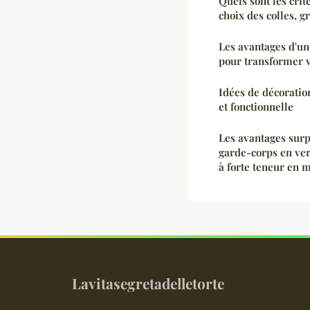
Quels sont les crit
choix des colles, g
Les avantages d'u
pour transformer v
Idées de décorati
et fonctionnelle
Les avantages surpr
garde-corps en ve
à forte teneur en 
Lavitasegretadelletorte