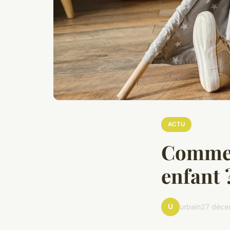
ACTU
Comment
enfant 
U
urbain
27 déce