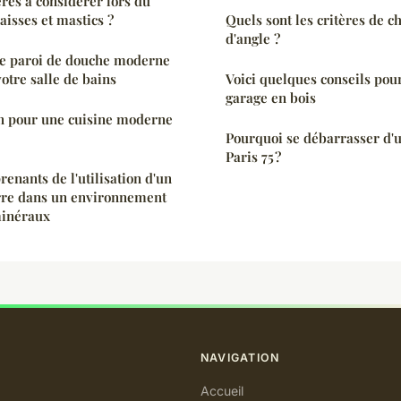
ères à considérer lors du
raisses et mastics ?
Quels sont les critères de c
d'angle ?
ne paroi de douche moderne
otre salle de bains
Voici quelques conseils pour
garage en bois
on pour une cuisine moderne
Pourquoi se débarrasser d'u
Paris 75 ?
enants de l'utilisation d'un
rre dans un environnement
minéraux
NAVIGATION
Accueil