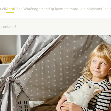
ueil
Actu
Déco
Déménagement
Équipement
Immo
Jardin
Maison
Pisci
re enfant ?