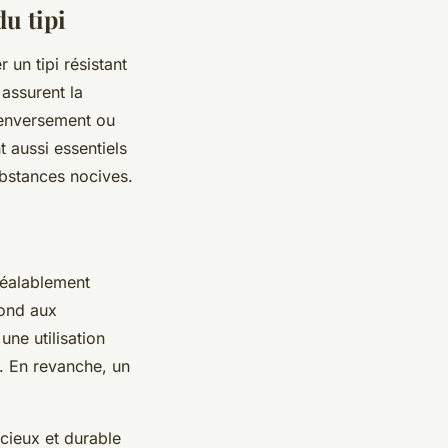
du tipi
 un tipi résistant
 assurent la
e renversement ou
 aussi essentiels
substances nocives.
préalablement
pond aux
ne utilisation
r. En revanche, un
acieux et durable