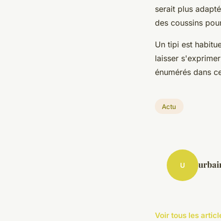
serait plus adapté
des coussins pourr
Un tipi est habit
laisser s'exprimer
énumérés dans cet
Actu
urbai
U
Voir tous les artic