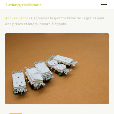
Accueil
›
Actu
›
Découvrez la gamme Niloé de Legrand pour
des prises et interrupteurs élégants