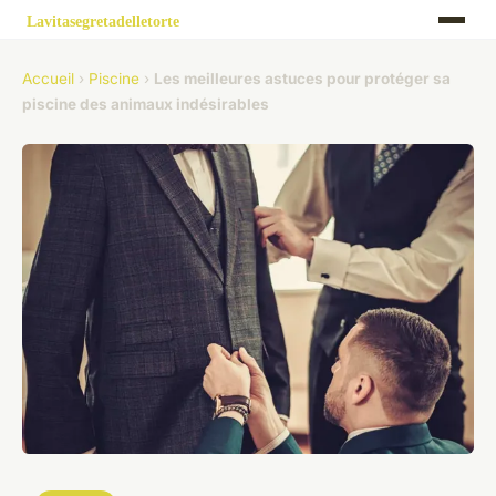
Accueil
›
Piscine
›
Les meilleures astuces pour protéger sa
piscine des animaux indésirables