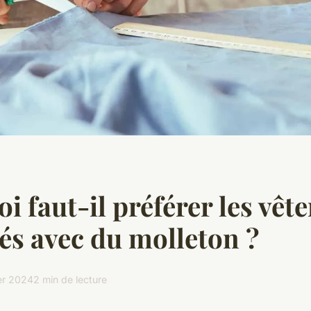
i faut-il préférer les vêt
és avec du molleton ?
er 2024
2 min de lecture