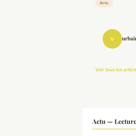
Actu
urbai
U
Voir tous les artic
Actu — Lectur