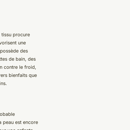
tissu procure
avorisent une
n possède des
ttes de bain, des
 contre le froid,
ers bienfaits que
ins.
robable
la peau est encore