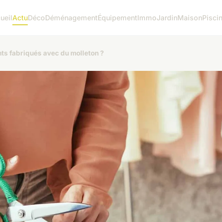
ueil
Actu
Déco
Déménagement
Équipement
Immo
Jardin
Maison
Pisci
nts fabriqués avec du molleton ?