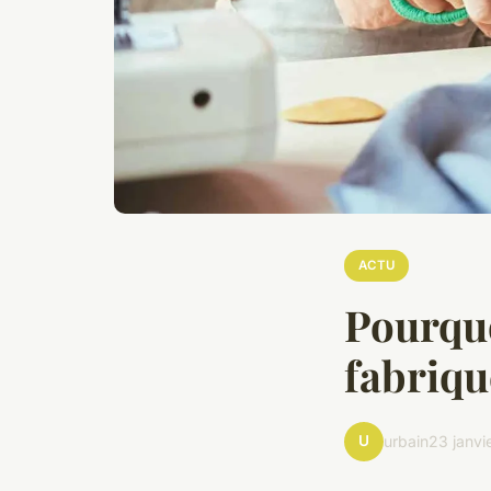
ACTU
Pourquo
fabriqu
U
urbain
23 janvi