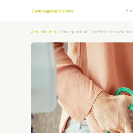
Acc
Accueil
›
Actu
›
Pourquoi faut-il préférer les vêteme