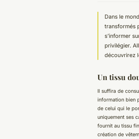
Dans le monde
transformés p
s’informer su
privilégier. 
découvrirez 
Un tissu do
Il suffira de cons
information bien 
de celui qui le po
uniquement ses car
fournit au tissu f
création de vête