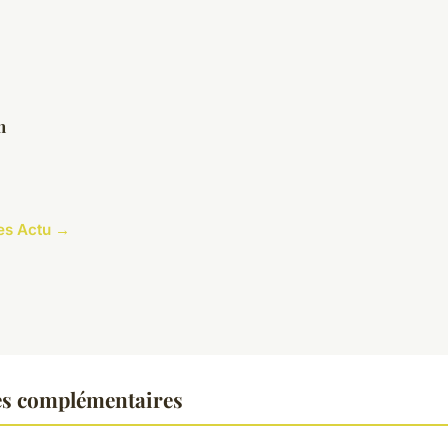
n
les Actu →
es complémentaires