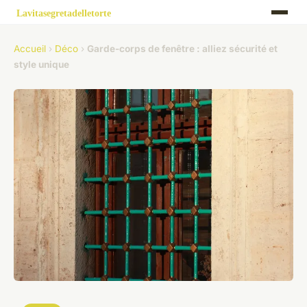
Accueil
›
Déco
›
Garde-corps de fenêtre : alliez sécurité et
style unique