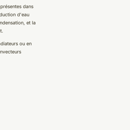
s présentes dans
oduction d'eau
ndensation, et la
nt.
adiateurs ou en
onvecteurs