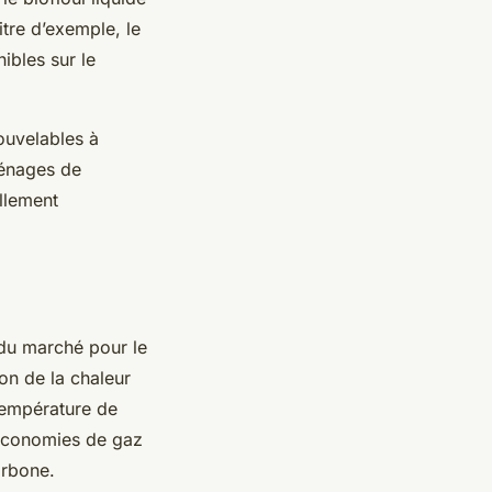
itre d’exemple, le
ibles sur le
nouvelables à
ménages de
ellement
 du marché pour le
ion de la chaleur
température de
 économies de gaz
carbone.