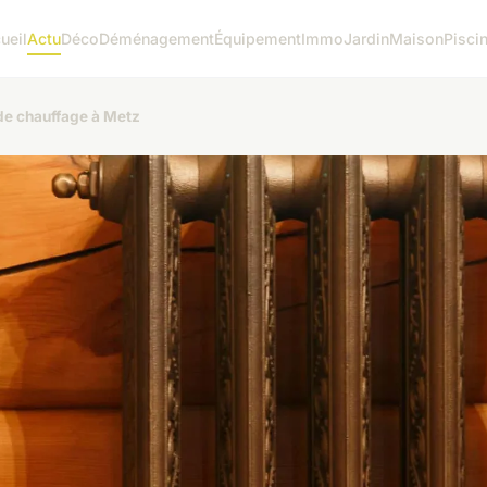
ueil
Actu
Déco
Déménagement
Équipement
Immo
Jardin
Maison
Pisci
de chauffage à Metz