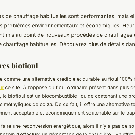
s de chauffage habituelles sont performantes, mais el
ns problèmes environnementaux et économiques. Heu
ont mis au point de nouveaux procédés de chauffages e
 chauffage habituelles. Découvrez plus de détails dans
res biofioul
e comme une alternative crédible et durable au fioul 100% f
ur
ce site. À l’opposé du fioul ordinaire présent dans plus d
 le biofioul est un biocombustible liquide contenant une pr
s méthyliques de colza. De ce fait, il offre une alternative
uement acceptable et économiquement soutenable sur le pap
faire une reconversion énergétique, alors il n’y a pas de so
besoin d’effectuer un démontage de la chaudière. En effet, l