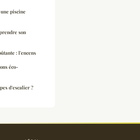
r une piscine
mprendre son
oûtante : l'encens
ions éco-
pes d'escalier ?