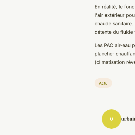
En réalité, le fo
l'air extérieur po
chaude sanitaire.
détente du fluide
Les PAC air-eau p
plancher chauffa
(climatisation rév
Actu
urbai
U