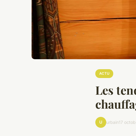
ACTU
Les ten
chauffa
U
urbain
17 octo