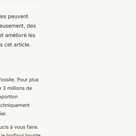
les peuvent
reusement, des
t amélioré les
 cet article.
ossile. Pour plus
e 3 millions de
oportion
 techniquement
ier.
ucis à vous faire.
e biofioul liquide