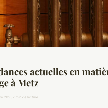
dances actuelles en matiè
ge à Metz
bre 2023
2 min de lecture