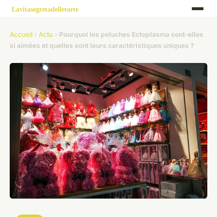
Accueil
›
Actu
›
Pourquoi les peluches Ectoplasma sont-elles
si aimées et quelles sont leurs caractéristiques uniques ?