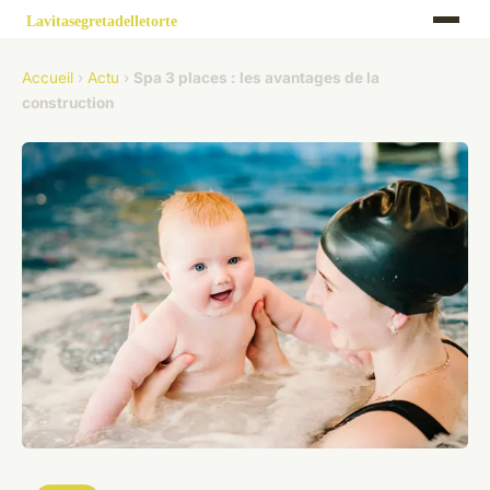
Accueil
›
Actu
›
Spa 3 places : les avantages de la
construction