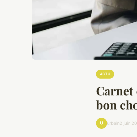
ACTU
Carnet 
bon cho
U
urbain
2 juin 2