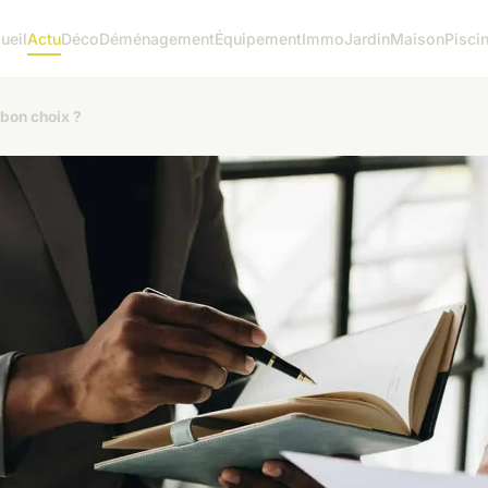
ueil
Actu
Déco
Déménagement
Équipement
Immo
Jardin
Maison
Pisci
 bon choix ?