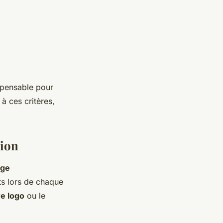
spensable pour
à ces critères,
nion
age
its lors de chaque
e logo
ou le