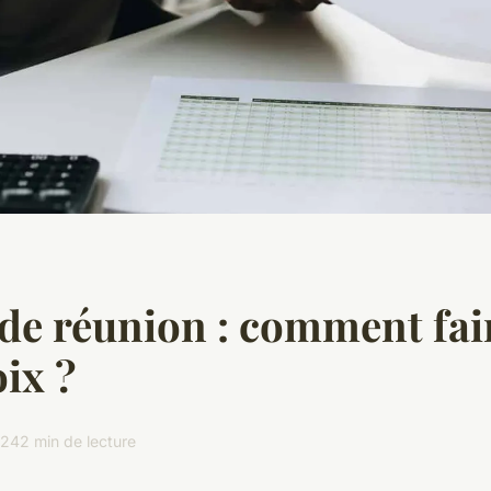
de réunion : comment fair
ix ?
024
2 min de lecture