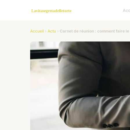
Acc
Accueil
›
Actu
›
Carnet de réunion : comment faire le