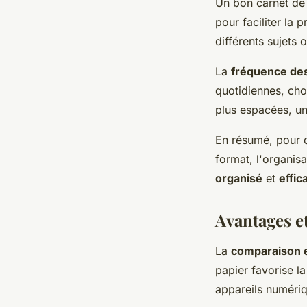
Un bon carnet de 
pour faciliter la 
différents sujets 
La
fréquence de
quotidiennes, cho
plus espacées, un
En résumé, pour ch
format, l'organisa
organisé
et
effic
Avantages e
La
comparaison e
papier favorise l
appareils numériq