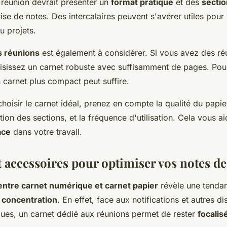
réunion devrait présenter un
format pratique
et des
secti
prise de notes. Des intercalaires peuvent s'avérer utiles pour
ou projets.
s réunions
est également à considérer. Si vous avez des ré
isissez un carnet robuste avec suffisamment de pages. Pou
 carnet plus compact peut suffire.
oisir le carnet idéal, prenez en compte la qualité du papier,
tion des sections, et la fréquence d'utilisation. Cela vous ai
ace
dans votre travail.
t accessoires pour optimiser vos notes d
ntre carnet numérique et carnet papier
révèle une tendan
a
concentration
. En effet, face aux notifications et autres di
ues, un carnet dédié aux réunions permet de rester
focalis