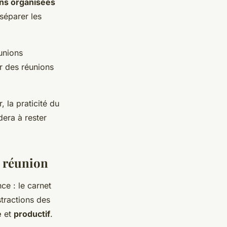
ons organisées
 séparer les
unions
r des réunions
 la praticité du
dera à rester
e réunion
ce : le carnet
stractions des
é
et
productif
.