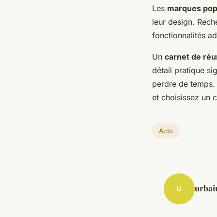
Les
marques pop
leur design. Rec
fonctionnalités a
Un
carnet de réu
détail pratique si
perdre de temps. 
et choisissez un c
Actu
urbai
U