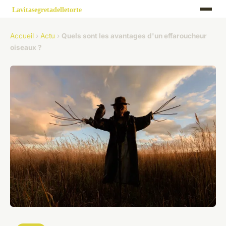
Accueil
›
Actu
›
Quels sont les avantages d'un effaroucheur
oiseaux ?